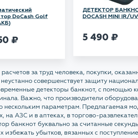
матический
ДЕТЕКТОР БАНКН
тор DoCash Golf
DOCASH MINI IR/U
АКБ)
5 490
₽
450
₽
расчетов за труд человека, покупки, оказан
во неустанно совершенствует защиту национ
современные детекторы банкнот, с помощью 
инала. Важно, что производители оборудова
по нескольким параметрам. Предлагаемая м
, на АЗС и в аптеках, в торгово-развлекател
ор банкнот буквально за считанные секунды
 избежать убытков, вязанных с поступлени