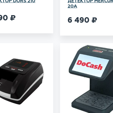
КТОР DORS 210
ДЕТЕКТОР MERCUR
20A
890
₽
6 490
₽