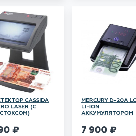
ЕТЕКТОР CASSIDA
MERCURY D-20A LC
ERO LASER (С
LI-ION
СТОКСОМ)
АККУМУЛЯТОРОМ
490
₽
7 900
₽