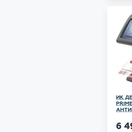
ИК Д
PRIM
АНТИ
6 