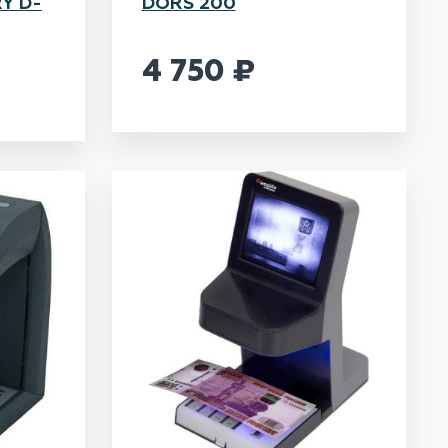
Y D-
DORS 200
4 750
₽