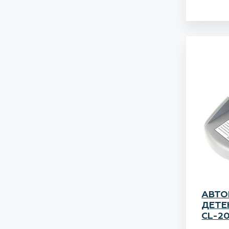
АВТО
ДЕТЕ
CL-2