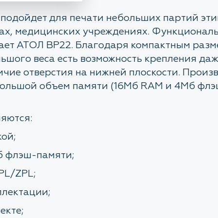
подойдет для печати небольших партий этик
ах, медицинских учреждениях. Функциональн
пает АТОЛ BP22. Благодаря компактным разм
ьшого веса есть возможность крепления даже
личие отверстия на нижней плоскости. Прои
большой объем памяти (16Мб RAM и 4Мб флэ
яются:
ой;
б флэш-памяти;
PL/ZPL;
плектации;
екте;